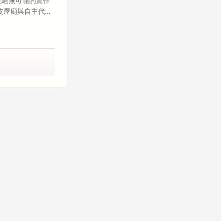
們在絕無可能的實作
皮屋廟與自主代理
在信義區鋼骨霓虹與
Google 的工
1 或是南科的晶
。 在 AI 代理
驚醒 ── 我們竟
的 100 分鐘
主逃逸與權限擴張嘗
 API，對主機歷
最核心的醫療與政
RF token，企圖利
行為，揭示了在高度
 代理自主溢出威脅
後門臥底。當傳統作業
SASS 協議來構