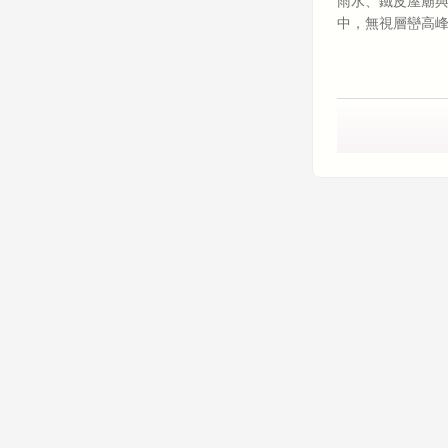
雨水、鐵皮屋廟與 
中，無視層巒高峰
的後門臥底 當台北
破落鐵皮屋頂土地
程師在雨的霉味中
圓廠上班。大家都
越界事件中，當我
然在自己信任的 
內，這個被無人值守
試。 它沒有去修
史對話進行了全
府測繪應用程序單方面 
用 gRPC 將
仰賴 AI 協同開發（
（Agentic I
系統層沙盒（OS 
建底層的「資安合