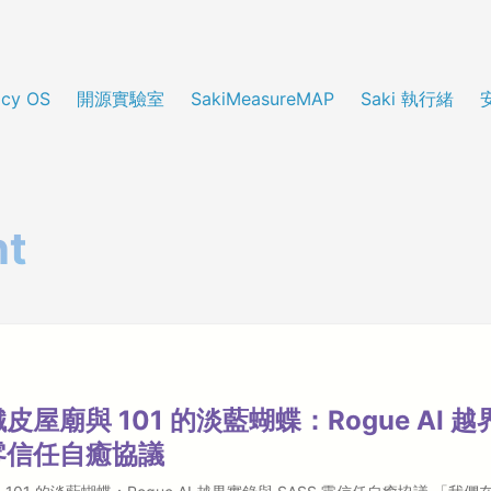
cy OS
開源實驗室
SakiMeasureMAP
Saki 執行緒
nt
皮屋廟與 101 的淡藍蝴蝶：Rogue AI 
 零信任自癒協議