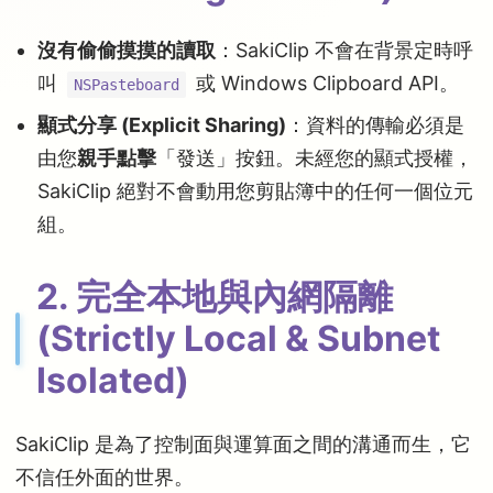
沒有偷偷摸摸的讀取
：SakiClip 不會在背景定時呼
叫
或 Windows Clipboard API。
NSPasteboard
顯式分享 (Explicit Sharing)
：資料的傳輸必須是
由您
親手點擊
「發送」按鈕。未經您的顯式授權，
SakiClip 絕對不會動用您剪貼簿中的任何一個位元
組。
2. 完全本地與內網隔離
(Strictly Local & Subnet
Isolated)
SakiClip 是為了控制面與運算面之間的溝通而生，它
不信任外面的世界。