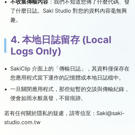
不收集傳輸內容
：我們不知道您傳了什麼代碼、發
了什麼日誌。Saki Studio 對您的資料內容毫無興
趣。
4. 本地日誌留存 (Local
Logs Only)
SakiClip 介面上的「傳輸日誌」，其資料僅保存在
您應用程式當下運作的記憶體或本地日誌檔中。
一旦關閉應用程式，那些短暫的交談與傳輸紀錄，
便會如雨水般蒸發，不留痕跡。
若有任何關於隱私的疑慮，請寄信至：
Saki@saki-
studio.com.tw