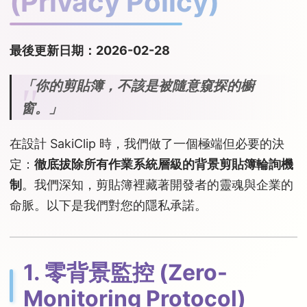
(Privacy Policy)
最後更新日期：2026-02-28
「你的剪貼簿，不該是被隨意窺探的櫥
窗。」
在設計 SakiClip 時，我們做了一個極端但必要的決
定：
徹底拔除所有作業系統層級的背景剪貼簿輪詢機
制
。我們深知，剪貼簿裡藏著開發者的靈魂與企業的
命脈。以下是我們對您的隱私承諾。
1. 零背景監控 (Zero-
Monitoring Protocol)