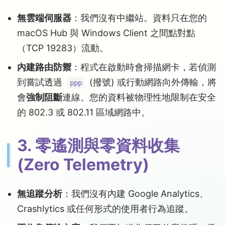
無雲端伺服器
：我們沒有中繼站。資料只在您的
macOS Hub 與 Windows Client 之間點對點
（TCP 19283）流動。
內建路由防禦
：程式在啟動時會掃描網卡，若偵測
到嘗試透過
(撥號) 或行動網路向外傳輸，將
ppp
會
強制阻斷
連線。您的資料被物理性地限制在安全
的 802.3 或 802.11 區域網路中。
3. 零遙測與零資料收集
(Zero Telemetry)
無追蹤分析
：我們沒有內建 Google Analytics、
Crashlytics 或任何形式的使用者行為追蹤。