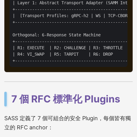
| Layer 1: Abstract Transport Adapter (SAMM Interfa
+--------------------------------------------------
|  [Transport Profiles: gRPC-h2 | WS | TCP-CBOR-RPC
+--------------------------------------------------
Orthogonal: 6-Response State Machine

+--------------------------------------------------
| R1: EXECUTE  | R2: CHALLENGE | R3: THROTTLE      
| R4: VI_SWAP  | R5: TARPIT    | R6: DROP          
7 個 RFC 標準化 Plugins
SASS 定義了 7 個可組合的安全 Plugin，每個皆有獨
立的 RFC anchor：