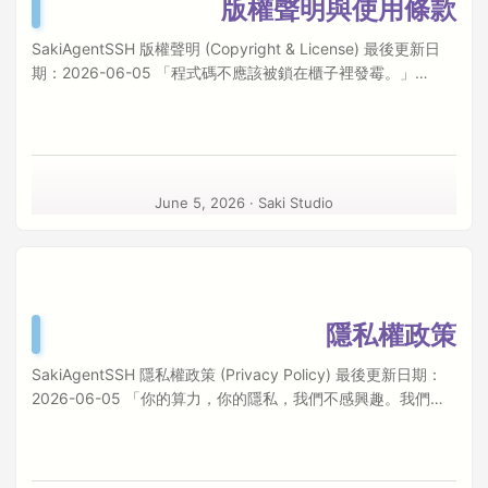
版權聲明與使用條款
Response Mapping)：6-Response 狀態機（R1~R6），將所
度阻斷時，我們需要透過 SASS 協議來構建底層的「資安合規
有可能的 Agent 行為確定性地映射到有限回應集合 安全梯度
管理防護鏈」，實現企業級的「內部控制與自動化審計舉
SakiAgentSSH 版權聲明 (Copyright & License) 最後更新日
(Safety Gradient)：7 層損失界定，每一層都獨立保證儲存完
證」。 ...
期：2026-06-05 「程式碼不應該被鎖在櫃子裡發霉。」
整性 MAS 宣稱 (Martingale Almost-Surely Superior)：基於
SakiAgentSSH 由 Saki Studio 獨立開發與維護，保留所有權
Aumann-Serrano (2008) 二階隨機優越性的版本間比較 雙重
利。 1. 版權所有 (Copyright Ownership) 本軟體
標準執行：Vi Swap（已認證代理）+ Zero-Allocation
（SakiAgentSSH，包含 saki-ssh-client 與 saki-ssh-
Tarpit（未認證） 透明分流 (Transparent Branching)：零損失
daemon）、相關文檔、介面設計、標誌及原始程式碼，其智慧
寫入隔離 PTY Ring Buffer：冪等重連 四維完備框架 維度 回答
財產權均歸屬於 Saki Studio 所有。 Copyright © 2026 Saki
章節 HOW SAMM 抽象訊息模型 §3 WHY 行為無固有危險性
June 5, 2026
·
Saki Studio
Studio. All Rights Reserved. 未經書面許可，禁止任何形式的
——邊界裁定器 §4 WHAT 6-Response 狀態機 §5 HOW
商業轉載、販售、反向工程或修改後再發布。我們歡迎你檢視
MUCH Safety Gradient + MAS/SSD §10 文件下載 格式 連結
原始碼，甚至在你的個人伺服器叢集中編譯它，但請記住，這
IETF XML (xml2rfc v3) draft-sakistudio-sass-00.xml 純文字
一切的心血結晶皆源自於 Saki Studio。 2. 授權範圍 (License
(RFC 格式) draft-sakistudio-sass-00.txt 繁體中文翻譯 draft-
Scope) 我們採用極度寬鬆的授權，這是一份寫給所有數位拾荒
saki-sass-04_zh-Hant.txt 特許早期准入實作分發 (Licensed
隱私權政策
者的契約。Saki Studio 授予使用者一份非獨佔、不可轉讓、可
Distribution) 為了保障特許數據（如敏感測繪、醫療衛生、關
撤銷的有限授權，允許使用者在符合以下條件的情況下使用本
鍵金融）開發環境在防禦部署時的完整性與相容性，官方暫不
SakiAgentSSH 隱私權政策 (Privacy Policy) 最後更新日期：
軟體： 個人與內部網路使用：您可於個人擁有的裝置，或是受
開放未經審核的原始碼下載。 ...
2026-06-05 「你的算力，你的隱私，我們不感興趣。我們只
信任的區域網路（LAN）內部署本守護進程（Daemon）與客
在乎資料流動時的優雅與速度。」 Saki Studio 深刻理解，在跨
戶端（Client）。 非商業用途：除非另有授權，本軟體僅供個
機器自動化與 AI Agent 的操作中，終端機的標準輸出
人學習、研究、或作為自動化流程的輔助網路鏈路使用。 禁止
（stdout）與標準錯誤（stderr）中往往藏有極其敏感的資訊
行為 (The Override Clause)： 惡意用途：不得將本軟體或其預