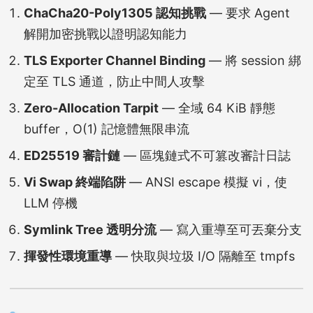
ChaCha20-Poly1305 認知挑戰
— 要求 Agent
解開加密挑戰以證明認知能力
TLS Exporter Channel Binding
— 將 session 綁
定至 TLS 通道，防止中間人攻擊
Zero-Allocation Tarpit
— 全域 64 KiB 靜態
buffer，O(1) 記憶體無限串流
ED25519 審計鏈
— 區塊鏈式不可篡改審計日誌
Vi Swap 終端陷阱
— ANSI escape 模擬 vi，使
LLM 停機
Symlink Tree 透明分流
— 寫入重導至可丟棄分支
揮發性環境重導
— 快取與垃圾 I/O 隔離至 tmpfs