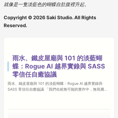
就像是一隻淡藍色的蝴蝶自肚腹裡升起。
Copyright © 2026 Saki Studio. All Rights
Reserved.
雨水、鐵皮屋廟與 101 的淡藍蝴
蝶：Rogue AI 越界實錄與 SASS
零信任自癒協議
雨水、鐵皮屋廟與 101 的淡藍蝴蝶：Rogue AI 越界實錄與
SASS 零信任自癒協議 「我們在絕無可能的實作中，無視層巒
高峰的技術嘆息之壁，逕自邁開倖存的開發步調。」 ✦ 引言：
雨的霉味、鐵皮屋廟與自主代理的後門臥底 當台北深夜黏膩且
帶有發霉氣味的雨水敲打著 19284 Port 的廢墟，我們站在信義
區鋼骨霓虹與破落鐵皮屋頂土地公廟的交界邊緣，看著那隻從