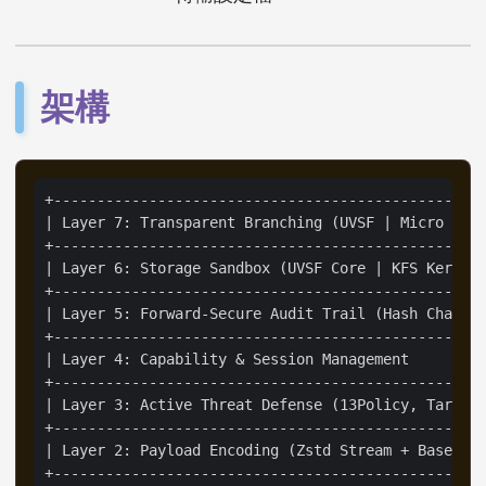
架構
+--------------------------------------------------
| Layer 7: Transparent Branching (UVSF | Micro Bran
+--------------------------------------------------
| Layer 6: Storage Sandbox (UVSF Core | KFS Kernel)
+--------------------------------------------------
| Layer 5: Forward-Secure Audit Trail (Hash Chain) 
+--------------------------------------------------
| Layer 4: Capability & Session Management         
+--------------------------------------------------
| Layer 3: Active Threat Defense (13Policy, Tarpit,
+--------------------------------------------------
| Layer 2: Payload Encoding (Zstd Stream + Base64) 
+--------------------------------------------------