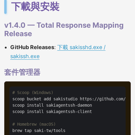
下載與安裝
v1.4.0 — Total Response Mapping
Release
GitHub Releases
:
下載 sakisshd.exe /
sakissh.exe
套件管理器
# Scoop (Windows)
# Homebrew (macOS)