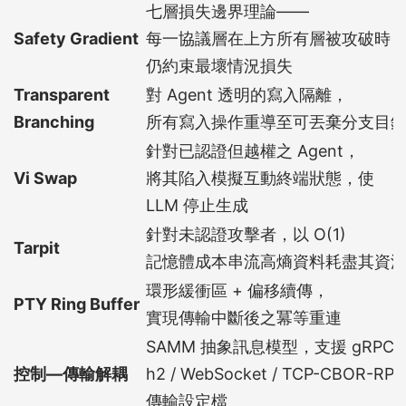
七層損失邊界理論——
Safety Gradient
每一協議層在上方所有層被攻破時
仍約束最壞情況損失
Transparent
對 Agent 透明的寫入隔離，
Branching
所有寫入操作重導至可丟棄分支目
針對已認證但越權之 Agent，
Vi Swap
將其陷入模擬互動終端狀態，使
LLM 停止生成
針對未認證攻擊者，以 O(1)
Tarpit
記憶體成本串流高熵資料耗盡其資
環形緩衝區 + 偏移續傳，
PTY Ring Buffer
實現傳輸中斷後之冪等重連
SAMM 抽象訊息模型，支援 gRPC-
控制—傳輸解耦
h2 / WebSocket / TCP-CBOR-RPC
傳輸設定檔