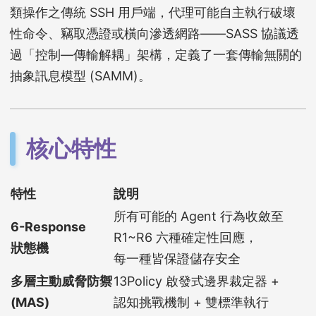
類操作之傳統 SSH 用戶端，代理可能自主執行破壞
性命令、竊取憑證或橫向滲透網路——SASS 協議透
過「控制—傳輸解耦」架構，定義了一套傳輸無關的
抽象訊息模型 (SAMM)。
核心特性
特性
說明
所有可能的 Agent 行為收斂至
6-Response
R1~R6 六種確定性回應，
狀態機
每一種皆保證儲存安全
多層主動威脅防禦
13Policy 啟發式邊界裁定器 +
(MAS)
認知挑戰機制 + 雙標準執行