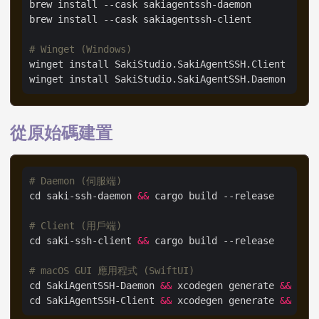
# Winget (Windows)
從原始碼建置
# Daemon (伺服端)
cd saki-ssh-daemon 
&&
# Client (用戶端)
cd saki-ssh-client 
&&
# macOS GUI 應用程式 (SwiftUI)
cd SakiAgentSSH-Daemon 
&&
 xcodegen generate 
&&
cd SakiAgentSSH-Client 
&&
 xcodegen generate 
&&