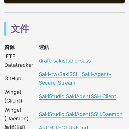
文件
資源
連結
IETF
draft-sakistudio-sass
Datatracker
Saki-tw/SakiSSH-Saki-Agent-
GitHub
Secure-Stream
Winget
SakiStudio.SakiAgentSSH.Client
(Client)
Winget
SakiStudio.SakiAgentSSH.Daemon
(Daemon)
架構說明
ARCHITECTURE.md