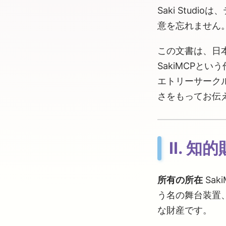
Saki Stu
意を忘れません
この文書は、日
SakiMCPと
エトリーサーク
さをもってお伝
Ⅱ. 知的
所有の所在
Sa
う名の舞台装置
な財産です。