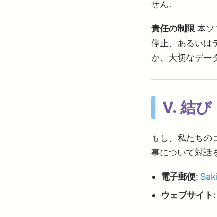
せん。
責任の制限
本ソ
停止、あるいはデ
か、大切なデー
Ⅴ. 結び 
もし、私たちの
事について対話
電子郵便
:
Sak
ウェブサイト