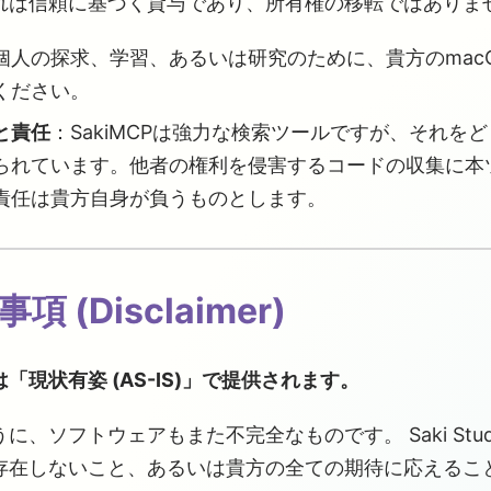
れは信頼に基づく貸与であり、所有権の移転ではありま
個人の探求、学習、あるいは研究のために、貴方のmac
ください。
と責任
：SakiMCPは強力な検索ツールですが、それを
られています。他者の権利を侵害するコードの収集に本
責任は貴方自身が負うものとします。
項 (Disclaimer)
「現状有姿 (AS-IS)」で提供されます。
に、ソフトウェアもまた不完全なものです。 Saki Stu
存在しないこと、あるいは貴方の全ての期待に応えるこ