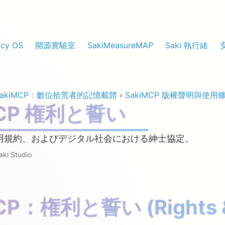
cy OS
開源實驗室
SakiMeasureMAP
Saki 執行緒
SakiMCP：數位拾荒者的記憶載體
SakiMCP 版權聲明與使用
»
MCP 権利と誓い
用規約、およびデジタル社会における紳士協定。
aki Studio
CP：権利と誓い (Rights 