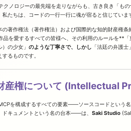
dioは、テクノロジーの最先端を走りながらも、古き良き「も
。私たちは、コードの一行一行に魂が宿ると信じていま
本の著作権法（著作権法）および国際的な知的財産権条
いう作品を愛するすべての皆様へ、その利用のルールを**
ル）の少女」
のような丁寧さで、しかし
「法廷の弁護士
えするものです。
財産権について (Intellectual Pr
kiMCPを構成するすべての要素——ソースコードという名
、ドキュメントという名の台本——は、
Saki Studio
(Sa