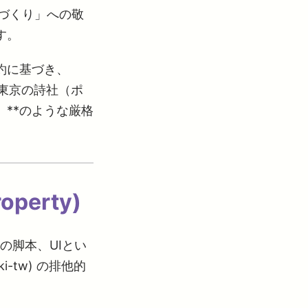
のづくり」への敬
す。
約に基づき、
「東京の詩社（ポ
」**のような厳格
operty)
の脚本、UIとい
ki-tw) の排他的