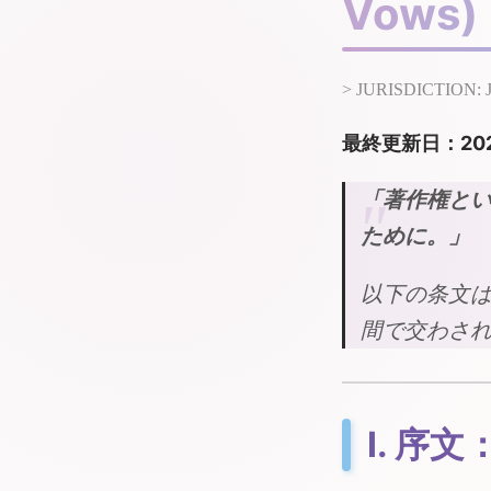
Vows)
> JURISDICTION: J
最終更新日：20
「著作権とい
ために。」
以下の条文
間で交わさ
Ⅰ. 序