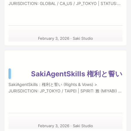
JURISDICTION: GLOBAL / CA_US / JP_TOKYO | STATUS:
ENFORCED Effective Date: February 3, 2026
“Orchestration requires responsibility.” SakiAgentSkills
empowers your AI agents with unprecedented access to
local and remote systems. This document outlines the
boundaries of that power. I. Intellectual Property &
February 3, 2026
·
Saki Studio
Copyright Proprietorship The SakiAgentSkills software
suite, including its source code, compiled binaries, visual
interface (UI/UX), SKILL.md templates, and documentation,
is the exclusive intellectual property of Saki Studio (Saki-
tw). ...
SakiAgentSkills 権利と誓い
SakiAgentSkills：権利と誓い (Rights & Vows) >
JURISDICTION: JP_TOKYO / TAIPEI | SPIRIT: 雅 (MIYABI) 最
終更新日：2026年2月3日 「鍵を渡すということは、信頼を
渡すということです。」 SakiAgentSkillsは、あなたのローカ
ル環境とリモートサーバーを繋ぐ強力な架け橋です。その力
を行使する際の、私たちとの約束事です。 Ⅰ. 知的財産権につ
いて (Intellectual Property) 所有の所在 SakiAgentSkillsを構
February 3, 2026
·
Saki Studio
成するすべての要素——ソースコード、UIデザイン、