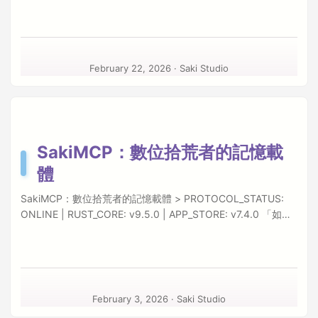
令設定惡夢，SakiAgentSkills 是一款專為 macOS 第一線量身
打造的 Agent 核心管控大腦。它不僅擔任跨平台資源合一化與
防護佈建的單一總站，更將專屬的環境規則、排錯習慣與救援
機制，無條件編織成跨越所有平臺模型
February 22, 2026
·
Saki Studio
(Claude/Gemini/Antigravity) 必須服從的神經約束體系。 Mac
App Store 下載 GitHub Repository ✦ 全域優化的核心能力網
1. 跨平台 MCP 管理與沙盒突破 (Unified MCP Manager) 厭倦
了在不同 AI 工具間重複設定？SakiAgentSkills 提供一鍵式的
解決方案。 無縫映射跨界：只需點擊一次，即可將本地的 MCP
SakiMCP：數位拾荒者的記憶載
Server 同步配置到 Antigravity、Gemini CLI、Claude Code
體
等任何支援 MCP 協定的環境。 原生沙盒模式：極度強固的預
設配置確保本機環境絕對安全。 突破界線：若您審慎開啟「硬
SakiMCP：數位拾荒者的記憶載體 > PROTOCOL_STATUS:
碟存取實驗性功能 (Beta)」，將准許外界或本機 AI Agent 越過
ONLINE | RUST_CORE: v9.5.0 | APP_STORE: v7.4.0 「如果
沙盒障壁，直取這台 Mac 上的本地核心技能庫。 2. 涵蓋精華
代碼是廢墟中的殘骸，SakiMCP 就是拾荒者眼中最強悍的探測
的 2 組官方本能技能庫 (Built-in Skills Showcase) 安裝即享有
器。」 SakiMCP 是連結人類直覺與 AI 邏輯的核心神經網。這
與軟體深度綁定、涵蓋防禦、稽核與故障排解的核心系統官方
款專為 macOS 打造的 Model Context Protocol (MCP) 伺服
技能。這些技能皆化作 Agent 遭遇危機時可一鍵呼叫的絕對生
器，採用極具靈活度的多層次防禦架構：底層以極速的 Rust
存基準，例如： ...
Core Server 驅動，搭配 Release Rust Core Plugins 擴充模組
February 3, 2026
·
Saki Studio
強化火力；外層由 SwiftUI 構築堅固的視覺與安檢門戶（搭載