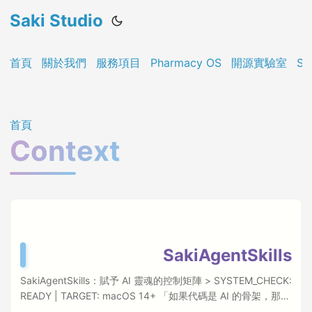
Saki Studio
首頁
關於我們
服務項目
Pharmacy OS
開源實驗室
Sa
首頁
Context
SakiAgentSkills
SakiAgentSkills：賦予 AI 靈魂的控制矩陣 > SYSTEM_CHECK:
READY | TARGET: macOS 14+ 「如果代碼是 AI 的骨架，那麼
SakiAgentSkills 就是賦予它靈魂的魔法。」 告別四分五裂的指