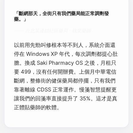
「斷網那天，全街只有我們藥局能正常調劑發
藥。」
—— 台北某連鎖社區藥局 · 執業藥師
以前用先勁叫修根本等不到人，系統介面還
停在 Windows XP 年代，每次調劑都提心肚
膽。換成 Saki Pharmacy OS 之後，月租只
要 499，沒有任何開辦費。上個月中華電信
斷網，整條街的健保藥局都停擺，只有我們
靠著離線 CDSS 正常運作。慢箋智慧提醒更
讓我們的回箋率直接提升了 35%。這才是真
正體貼藥師的軟體。