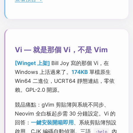
Vi — 就是那個 Vi，不是 Vim
[Winget 上架]
Bill Joy 寫的那個 Vi，在
Windows 上活過來了。
174KB
單檔原生
Win64 二進位，UCRT64 靜態連結，零依
賴。GPL-2.0 開源。
競品痛點：gVim 剪貼簿與系統不同步、
Neovim 全白板起步需 30 分鐘設定。Vi 的
回答：
一鍵安裝開箱即用
、系統剪貼簿預設
啟用、CJK 編碼自動偵測。三語
內
:help