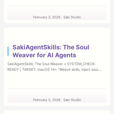
SakiAgentSkillsを使用するための非独占的かつ譲渡不能なラ
（トンネル）を開く手助けをしますが、その鍵に触れること
イセンスを付与します。 利用の範囲：個人の探求、学習、あ
はありません。 Ⅰ. 沈黙の原則 (The Principle of Silence) 私た
るいは研究のために、貴方のmacOSデバイス上で自由にお使
ちは何も聞きません。何も見ません。 SakiAgentSkillsは、あ
いください。 鍵の番人としての責任：本ソフトウェアはSSH
February 3, 2026
·
Saki Studio
なたのMCP設定やスキル定義を収集しません。 あなたがどの
トンネル機能を提供します。SSH鍵、サーバー認証情報、お
ようなAIエージェントを育成しているのか、どこのサーバー
よびローカルアクセスのセキュリティ管理は、貴方自身の責
に接続しているのか、それはあなただけの秘密です。Saki
任となります。 設定ミスや認証情報の漏洩によるセキュリテ
Studioにデータが送信されることはありません。 Ⅱ. 鍵の聖域
ィ事故について、Saki Studioは責任を負いかねます。 Ⅲ. 免
性 (Sanctity of Keys) SSH秘密鍵は、あなたのデジタルな正当
責事項 (Disclaimer) 本ソフトウェアは「現状有姿 (AS-IS)」で
SakiAgentSkills: The Soul
性を証明する神聖なものです。 不干渉: アプリケーションは、
提供されます。 季節が移ろうように、ソフトウェアもまた不
Weaver for AI Agents
macOS標準のOpenSSH (/usr/bin/ssh) を呼び出す指揮者に過
完全なものです。 Saki Studioは、本ソフトウェアにバグが存
ぎません。私たちはあなたの秘密鍵ファイルを読み取った
在しないこと、あるいは貴方の全ての期待に応えることを保
SakiAgentSkills: The Soul Weaver > SYSTEM_CHECK:
り、コピーしたり、保存したりすることは決してありませ
証いたしません。 責任の制限 本ソフトウェアの使用によって
READY | TARGET: macOS 14+ “Weave skills, inject soul.
ん。 透明性: トンネル確立のプロセスは、システム標準のプロ
生じたいかなる損害（データの喪失、業務の停止、あるいは
Teach your Agent to sing its own verses.” If code is the
トコルに従い、ブラックボックス化された独自の暗号化処理
予期せぬトンネル侵入）についても、Saki Studioは責任を負
skeleton of AI, SakiAgentSkills is the magic that imbues it
は行いません。 Ⅲ. データの在り処 (Data Residency) あなた
いかねます。どうか、鍵の管理には細心の注意を払ってくだ
with a soul. Designed exclusively for macOS, it is an Agent
のスキル定義 (SKILL.md) や設定ファイルは、あなたのMacの
さい。 Ⅳ. 結び (Contact) もし、私たちのコードを商業という
Skill Orchestrator and MCP Manager that encapsulates
中、あるいはあなたが指定したディレクトリ (.agent/) に静か
舞台で輝かせたいとお考えの場合、あるいはこの約束事につ
your knowledge, habits, and workflows into reusable
に眠っています。 Ⅳ. 約束 (The Promise) 私たちは、ツールと
February 3, 2026
·
Saki Studio
いて対話を求められる場合は、以下まで文（ふみ）をお寄せ
“Skills.” Mac App Store (US) GitHub Repository ✦ Core
しての分をわきまえます。 SakiAgentSkillsは、あなたの意志
ください。 ...
Features: Defining Agent Persona 1. Unified MCP Manager
を拡張する義手であり、あなたを監視する目ではありませ