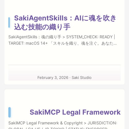
Tired of configuring settings across different AI tools?
ん。 電子郵便:
Saki@saki-studio.com.tw
© 2026 Saki
SakiAgentSkills provides a one-click solution. ...
Studio. All rights reserved.
SakiAgentSkills：AIに魂を吹き
込む技能の織り手
SakiAgentSkills：魂の織り手 > SYSTEM_CHECK: READY |
TARGET: macOS 14+ 「スキルを織り、魂を注ぐ。あなたの
エージェントに、彼ら自身の詩を歌わせましょう。」 macOS
のために設計されたこのツールは、エージェントスキル編纂
機（Orchestrator）であり、MCPマネージャーです。
SakiAgentSkillsは、あなたの知識、習慣、ワークフローを再
利用可能な「スキル（Skills）」としてカプセル化し、優雅に
February 3, 2026
·
Saki Studio
接続します。 Mac App Store (JP) GitHub Repository ✦ コア
機能：エージェントの人格を定義する 1. 統合MCPマネージャ
ー (Unified MCP Manager) 複数のAIツールで設定を繰り返す
ことに疲れていませんか？ ワンクリック同期：ローカルの
MCPサーバーを Gemini CLI、Antigravity、Claude Desktop
SakiMCP Legal Framework
へと瞬時に同期。 柔軟性：カスタムサーバーパスもサポー
ト。 2. SKILL.md エディタ (Soul Editor) スキルは単なるプロ
SakiMCP Legal Framework & Copyright > JURISDICTION:
ンプトではありません。それはエージェントの人格そのもの