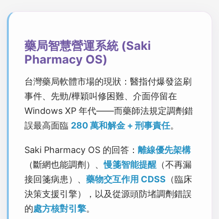
藥局智慧營運系統 (Saki
Pharmacy OS)
台灣藥局軟體市場的現狀：醫指付爆發盜刷
事件、先勁/樺穎叫修困難、介面停留在
Windows XP 年代——而藥師法規定調劑錯
誤最高面臨
280 萬和解金 + 刑事責任
。
Saki Pharmacy OS 的回答：
離線優先架構
（斷網也能調劑）、
慢箋智能提醒
（不再漏
接回箋病患）、
藥物交互作用 CDSS
（臨床
決策支援引擎），以及從源頭防堵調劑錯誤
的
處方核對引擎
。