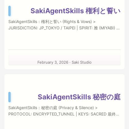
SakiAgentSkills 権利と誓い
SakiAgentSkills：権利と誓い (Rights & Vows) >
JURISDICTION: JP_TOKYO / TAIPEI | SPIRIT: 雅 (MIYABI) 最
終更新日：2026年2月3日 「鍵を渡すということは、信頼を
渡すということです。」 SakiAgentSkillsは、あなたのローカ
ル環境とリモートサーバーを繋ぐ強力な架け橋です。その力
を行使する際の、私たちとの約束事です。 Ⅰ. 知的財産権につ
いて (Intellectual Property) 所有の所在 SakiAgentSkillsを構
February 3, 2026
·
Saki Studio
成するすべての要素——ソースコード、UIデザイン、
SKILL.mdテンプレート、ドキュメント——は、Saki Studio
(Saki-tw) の排他的な財産です。 Copyright © 2026 Saki
Studio. All Rights Reserved. 禁じられた遊び 書面による特別
な許諾なき限り、以下の行為は固くお断りいたします： 営利
SakiAgentSkills 秘密の庭
目的の再配布：本ソフトウェアを販売、貸与、またはサブラ
イセンスすること。 リバースエンジニアリング：コンパイル
SakiAgentSkills：秘密の庭 (Privacy & Silence) >
されたバイナリを解読し、その秘められた構造を暴くこと。
PROTOCOL: ENCRYPTED_TUNNEL | KEYS: SACRED 最終更
署名の抹消：著作権表示や透かしを削除し、作者の痕跡を消
新日：2026年2月3日 「鍵穴を覗く者は、庭に入る資格を持
し去ること。 Ⅱ. 使用許諾契約 (EULA) 私たちは貴方に対し、
ちません。」 SakiAgentSkillsは、あなたのサーバーへの扉