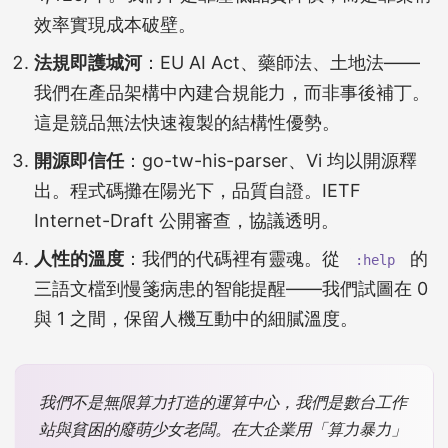
效率實現成本破壁。
法規即護城河
：EU AI Act、藥師法、土地法——
我們在產品架構中內建合規能力，而非事後補丁。
這是競品無法快速複製的結構性優勢。
開源即信任
：go-tw-his-parser、Vi 均以開源釋
出。程式碼攤在陽光下，品質自證。IETF
Internet-Draft 公開審查，協議透明。
人性的溫度
：我們的代碼裡有靈魂。從
的
:help
三語文檔到慢箋病患的智能提醒——我們試圖在 0
與 1 之間，保留人機互動中的細膩溫度。
我們不是無限算力打造的運算中心，我們是數台工作
站與貧困的廢萌少女老闆。在大企業用「算力暴力」