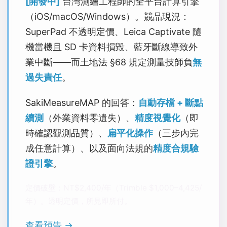
[開發中]
台灣測繪工程師的全平台計算引擎
（iOS/macOS/Windows）。競品現況：
SuperPad 不透明定價、Leica Captivate 隨
機當機且 SD 卡資料損毀、藍牙斷線導致外
業中斷——而土地法 §68 規定測量技師負
無
過失責任
。
SakiMeasureMAP 的回答：
自動存檔 + 斷點
續測
（外業資料零遺失）、
精度視覺化
（即
時確認觀測品質）、
扁平化操作
（三步內完
成任意計算）、以及面向法規的
精度合規驗
證引擎
。
定價破壁：NT$2,400/年（Trimble $1,000–4,425/
年）。透明定價，所見即所付。
查看預告 →