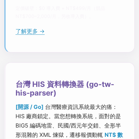
定價破壁：$0 導入費 + NT$499/月（競品
NT$700–2,000/月，另收導入費）。
了解更多 →
台灣 HIS 資料轉換器 (go-tw-
his-parser)
[開源 / Go]
台灣醫療資訊系統最大的痛：
HIS 廠商鎖定。當您想轉換系統，面對的是
BIG5 編碼地雷、民國/西元年交錯、全形半
形混雜的 XML 煉獄，遷移報價動輒
NT$ 數