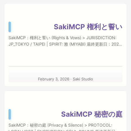
profile your code. We do not upload your file indices. ...
SakiMCP 権利と誓い
SakiMCP：権利と誓い (Rights & Vows) > JURISDICTION:
JP_TOKYO / TAIPEI | SPIRIT: 雅 (MIYABI) 最終更新日：2026
年2月3日 「著作権という名の花園で、Saki Studioが紡いだコ
ードの詩（うた）を守るために。」 以下の条文は、法的な拘
束力を持つ契約であると同時に、制作者と使用者の間で交わ
される、静かなる約束事です。 Ⅰ. 序文：東京の詩的なる厳格
さ Saki Studioは、テクノロジーの最先端を走りながらも、古
February 3, 2026
·
Saki Studio
き良き「ものづくり」への敬意を忘れません。私たちは、コ
ードの一行一行に魂が宿ると信じています。 この文書は、日
本の著作権法（著作権法）および国際的な知的財産権条約に
基づき、SakiMCPという作品を愛するすべての皆様へ、その
利用のルールを**「東京の詩社（ポエトリーサークル）の少
SakiMCP 秘密の庭
女」のような丁寧さで、しかし「法廷の弁護士」**のような
厳格さをもってお伝えするものです。 Ⅱ. 知的財産権について
SakiMCP：秘密の庭 (Privacy & Silence) > PROTOCOL:
(Intellectual Property) 所有の所在 SakiMCPを構成するすべ