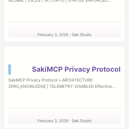
GLOBAL / CA_US / JP_TOKYO | STATUS: ENFORCED
です。 専用エディタ：SKILL.md フォーマットに最適化。 プ
Effective Date: February 3, 2026 “Innovation thrives within
レビュー：シンタックスハイライトとリアルタイムプレビュ
the boundaries of mutual respect.” This document outlines
ーをサポート。 3. セキュアSSHトンネル (Secure Tunneling)
the legal architecture governing the use of SakiMCP. It
内蔵されたSSHトンネル機能により、リモートサーバー（ク
reflects a synthesis of rigorous intellectual property
ラウドGPUインスタンスなど）のポートを安全にローカルマ
standards and the agile spirit of modern software
シンへとマッピングします。 FF. 法的情報 (Legal) 権利と誓い
February 3, 2026
·
Saki Studio
development. I. Preamble: The Bay Area-Bostonian
著作権および利用規約 (Copyright & Terms) プライバシーポ
Synthesis Saki Studio, while headquartered in Taipei,
リシー (Privacy Policy) 著者情報 項目 内容 作者 咲ちゃん
operates under a global digital philosophy. We adopt a
（Saki） Webサイト http://saki-studio.com.tw Email
legal stance that merges Bostonian academic rigor
Saki@saki-studio.com.tw
GitHub https://github.com/Saki-
(reflecting our commitment to structural integrity and
tw © 2026 Saki Studio. All rights reserved.
SakiMCP Privacy Protocol
copyright law) with Bay Area innovation culture
(emphasizing rapid iteration and developer empowerment).
SakiMCP Privacy Protocol > ARCHITECTURE:
...
ZERO_KNOWLEDGE | TELEMETRY: DISABLED Effective
Date: February 24, 2026 “Your data is sovereign. Our
architecture is silent.” In an era of surveillance capitalism,
SakiMCP is built on a radical premise: What happens on
your machine, stays on your machine. I. The Zero-
Telemetry Mandate SakiMCP operates under a strict Zero-
February 3, 2026
·
Saki Studio
Telemetry Policy. We do not track your usage. We do not