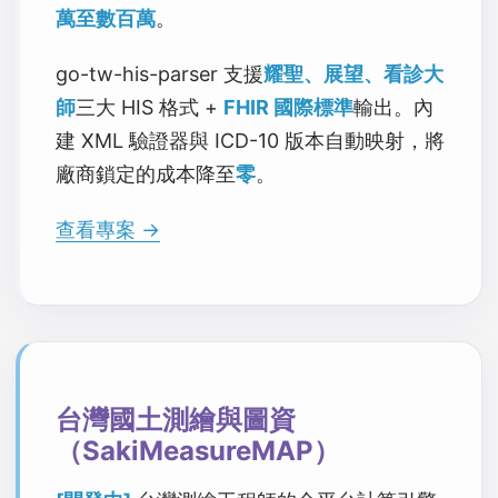
萬至數百萬
。
go-tw-his-parser 支援
耀聖、展望、看診大
師
三大 HIS 格式 +
FHIR 國際標準
輸出。內
建 XML 驗證器與 ICD-10 版本自動映射，將
廠商鎖定的成本降至
零
。
查看專案 →
台灣國土測繪與圖資
（SakiMeasureMAP）