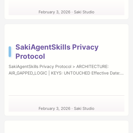
local and remote systems. This document outlines the
boundaries of that power. I. Intellectual Property &
February 3, 2026
·
Saki Studio
Copyright Proprietorship The SakiAgentSkills software
suite, including its source code, compiled binaries, visual
interface (UI/UX), SKILL.md templates, and documentation,
is the exclusive intellectual property of Saki Studio (Saki-
tw). ...
SakiAgentSkills Privacy
Protocol
SakiAgentSkills Privacy Protocol > ARCHITECTURE:
AIR_GAPPED_LOGIC | KEYS: UNTOUCHED Effective Date:
February 3, 2026 “We build the tunnel, but we do not hold
the keys.” I. The Zero-Telemetry Mandate SakiAgentSkills
adheres to a strict Zero-Telemetry Policy. We do not track
your skills. We do not log your SSH connections. We do not
profile your agent’s behavior. The application logic
February 3, 2026
·
Saki Studio
executes entirely within your macOS environment. Your
configuration (.agent/) is your private property. ...