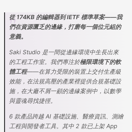
從 174KB 的編輯器到 IETF 標準草案——我
們在資源匱乏的邊緣，打磨每一個位元組的
意義。
Saki Studio 是一間從邊緣環境中生長出來
的工程工作室。我們專注於
極限環境下的軟
體工程
——在算力受限的裝置上交付生產級
效能，在法規高壓的產業裡提供合規基礎設
施，在大廠不屑一顧的邊緣案例中，以數學
與靈魂尋找捷徑。
6 款產品跨越 AI 基礎設施、醫療資訊、測繪
工程與開發者工具。其中 2 款已上架 App