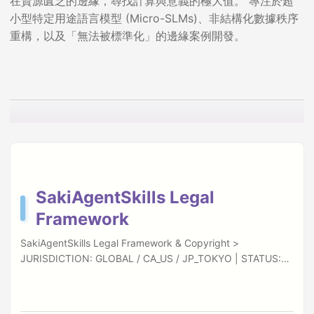
在資源匱乏的邊緣，尋找計算與意義的極大值。 專注於超
小型特定用途語言模型 (Micro-SLMs)、非結構化數據秩序
重構，以及「無法被標準化」的邊緣案例開發。
SakiAgentSkills Legal
Framework
SakiAgentSkills Legal Framework & Copyright >
JURISDICTION: GLOBAL / CA_US / JP_TOKYO | STATUS:
ENFORCED Effective Date: February 3, 2026
“Orchestration requires responsibility.” SakiAgentSkills
empowers your AI agents with unprecedented access to